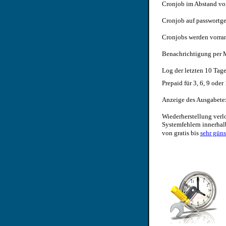
Cronjob im Abstand vo
Cronjob auf passwortge
Cronjobs werden vorra
Benachrichtigung per M
Log der letzten 10 Tag
Prepaid für 3, 6, 9 ode
Anzeige des Ausgabetex
Wiederherstellung verl
Systemfehlern innerhal
von gratis bis
sehr güns