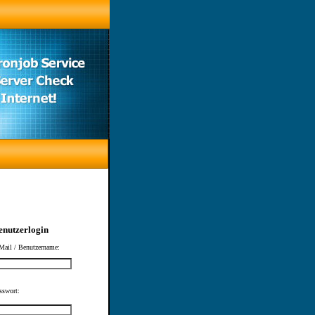
enutzerlogin
Mail / Benutzername:
sswort: