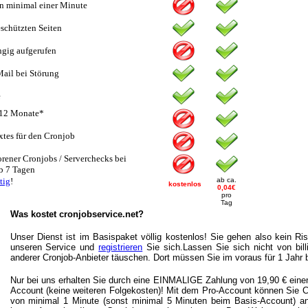
n minimal einer Minute
schützten Seiten
ngig aufgerufen
ail bei Störung
e
r 12 Monate*
tes für den Cronjob
orener Cronjobs / Serverchecks bei
b 7 Tagen
tig
!
ab ca.
kostenlos
0,04€
pro
Tag
Was kostet cronjobservice.net?
Unser Dienst ist im Basispaket völlig kostenlos! Sie gehen also kein Ris
unseren Service und
registrieren
Sie sich.Lassen Sie sich nicht von bil
anderer Cronjob-Anbieter täuschen. Dort müssen Sie im voraus für 1 Jahr 
Nur bei uns erhalten Sie durch eine EINMALIGE Zahlung von 19,90 € eine
Account (keine weiteren Folgekosten)! Mit dem Pro-Account können Sie 
von minimal 1 Minute (sonst minimal 5 Minuten beim Basis-Account) an